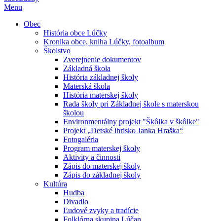
Menu
Obec
História obce Lúčky
Kronika obce, kniha Lúčky, fotoalbum
Školstvo
Zverejnenie dokumentov
Základná škola
História základnej školy
Materská škola
História materskej školy
Rada školy pri Základnej škole s materskou
školou
Environmentálny projekt "Škôlka v škôlke"
Projekt „Detské ihrisko Janka Hraška“
Fotogaléria
Program materskej školy
Aktivity a činnosti
Zápis do materskej školy
Zápis do základnej školy
Kultúra
Hudba
Divadlo
Ľudové zvyky a tradície
Folklórna skupina Lúčan