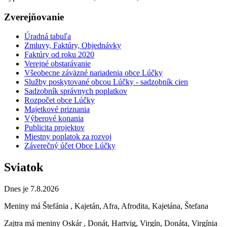
Zverejňovanie
Úradná tabuľa
Zmluvy, Faktúry, Objednávky
Faktúry od roku 2020
Verejné obstarávanie
Všeobecne záväzné nariadenia obce Lúčky
Služby poskytované obcou Lúčky - sadzobník cien
Sadzobník správnych poplatkov
Rozpočet obce Lúčky
Majetkové priznania
Výberové konania
Publicita projektov
Miestny poplatok za rozvoj
Záverečný účet Obce Lúčky
Sviatok
Dnes je 7.8.2026
Meniny má
Štefánia
, Kajetán, Afra, Afrodita, Kajetána, Štefana
Zajtra má meniny
Oskár
, Donát, Hartvig, Virgín, Donáta, Virgínia