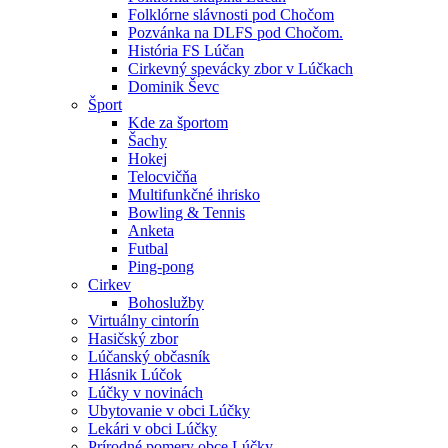
Folklórne slávnosti pod Chočom
Pozvánka na DLFS pod Chočom.
História FS Lúčan
Cirkevný spevácky zbor v Lúčkach
Dominik Ševc
Šport
Kde za športom
Šachy
Hokej
Telocvičňa
Multifunkčné ihrisko
Bowling & Tennis
Anketa
Futbal
Ping-pong
Cirkev
Bohoslužby
Virtuálny cintorín
Hasičský zbor
Lúčanský občasník
Hlásnik Lúčok
Lúčky v novinách
Ubytovanie v obci Lúčky
Lekári v obci Lúčky
Prírodné pomery obce Lúčky