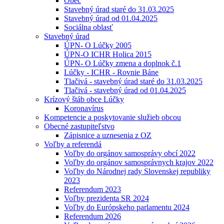
Obec
Stavebný úrad staré do 31.03.2025
Stavebný úrad od 01.04.2025
Sociálna oblasť
Stavebný úrad
ÚPN- O Lúčky 2005
ÚPN-O ICHR Holica 2015
ÚPN- O Lúčky zmena a doplnok č.1
Lúčky - ICHR - Rovnie Báne
Tlačivá - stavebný úrad staré do 31.03.2025
Tlačivá - stavebný úrad od 01.04.2025
Krízový štáb obce Lúčky
Koronavírus
Kompetencie a poskytovanie služieb obcou
Obecné zastupiteľstvo
Zápisnice a uznesenia z OZ
Voľby a referendá
Voľby do orgánov samosprávy obcí 2022
Voľby do orgánov samosprávnych krajov 2022
Voľby do Národnej rady Slovenskej republiky
2023
Referendum 2023
Voľby prezidenta SR 2024
Voľby do Európskeho parlamentu 2024
Referendum 2026