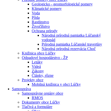
Geologicko - geomorfologické pomery
Klimatické pomery
Voda
Pôda
Rastlinstvo
Živočíšstvo
Ochrana prírody
Národná prírodná pamiatka Lúčanský
vodopád
Prírodná pamiatka Lúčanské travertíny
Národná prírodná rezervácia Choč
Knižnica obce Lúčky
Odpadové hospodárstvo - ŽP
Letáky
Videá
Zákony
Články, rôzne
Projekty obce
Mobilná knižnica v obci Lúčky
Samospráva
Samosprávne orgány obce
RMOS
Dokumenty obce Lúčky
Tlačivá a formuláre