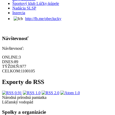
Športový klub Lúčky-kúpele
Nadácia SLSP
Inzercia
http://fb.me/obeclucky
Návštevnosť
Návštevnosť:
ONLINE:
3
DNES:
89
TÝŽDEŇ:
977
CELKOM:
1100105
Exporty do RSS
Národná prírodná pamiatka
Lúčanský vodopád
Spolky a organizácie