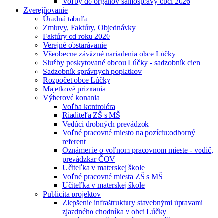
Voľby do orgánov samosprávy obcí 2026
Zverejňovanie
Úradná tabuľa
Zmluvy, Faktúry, Objednávky
Faktúry od roku 2020
Verejné obstarávanie
Všeobecne záväzné nariadenia obce Lúčky
Služby poskytované obcou Lúčky - sadzobník cien
Sadzobník správnych poplatkov
Rozpočet obce Lúčky
Majetkové priznania
Výberové konania
Voľba kontrolóra
Riaditeľa ZŠ s MŠ
Vedúci drobných prevádzok
Voľné pracovné miesto na pozíciu:odborný
referent
Oznámenie o voľnom pracovnom mieste - vodič,
prevádzkar ČOV
Učiteľka v materskej škole
Voľné pracovné miesta ZŠ s MŠ
Učiteľka v materskej škole
Publicita projektov
Zlepšenie infraštruktúry stavebnými úpravami
zjazdného chodníka v obci Lúčky