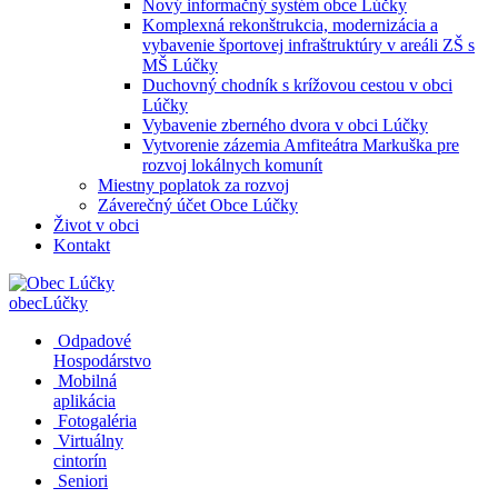
Nový informačný systém obce Lúčky
Komplexná rekonštrukcia, modernizácia a
vybavenie športovej infraštruktúry v areáli ZŠ s
MŠ Lúčky
Duchovný chodník s krížovou cestou v obci
Lúčky
Vybavenie zberného dvora v obci Lúčky
Vytvorenie zázemia Amfiteátra Markuška pre
rozvoj lokálnych komunít
Miestny poplatok za rozvoj
Záverečný účet Obce Lúčky
Život v obci
Kontakt
obec
Lúčky
Odpadové
Hospodárstvo
Mobilná
aplikácia
Fotogaléria
Virtuálny
cintorín
Seniori