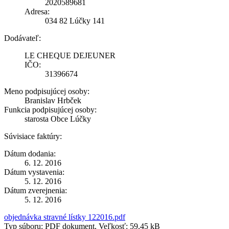
2020589681
Adresa:
034 82 Lúčky 141
Dodávateľ:
LE CHEQUE DEJEUNER
IČO:
31396674
Meno podpisujúcej osoby:
Branislav Hrbček
Funkcia podpisujúcej osoby:
starosta Obce Lúčky
Súvisiace faktúry:
Dátum dodania:
6. 12. 2016
Dátum vystavenia:
5. 12. 2016
Dátum zverejnenia:
5. 12. 2016
objednávka stravné lístky 122016.pdf
Typ súboru: PDF dokument, Veľkosť: 59,45 kB