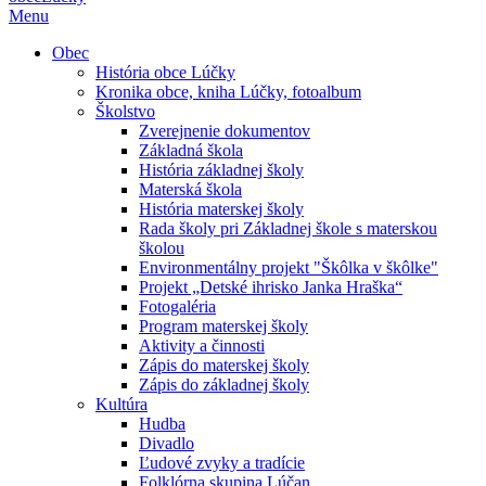
Menu
Obec
História obce Lúčky
Kronika obce, kniha Lúčky, fotoalbum
Školstvo
Zverejnenie dokumentov
Základná škola
História základnej školy
Materská škola
História materskej školy
Rada školy pri Základnej škole s materskou
školou
Environmentálny projekt "Škôlka v škôlke"
Projekt „Detské ihrisko Janka Hraška“
Fotogaléria
Program materskej školy
Aktivity a činnosti
Zápis do materskej školy
Zápis do základnej školy
Kultúra
Hudba
Divadlo
Ľudové zvyky a tradície
Folklórna skupina Lúčan