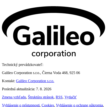
Technický prevádzkovateľ:
Galileo Corporation s.r.o., Čierna Voda 468, 925 06
Kontakt:
Galileo Corporation s.r.o.
Posledná aktualizácia: 7. 8. 2026
Zmena vzhľadu
,
Štruktúra stránok
,
RSS
,
Vytlačiť
Vyhlásenie o prístupnosti
,
Cookies
,
Vyhlásenie o ochrane súkromia
,