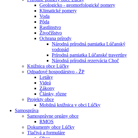
Geologicko - geomorfologické pomery
Klimatické pomery
Voda
Pôda
Rastlinstvo
Živočíšstvo
Ochrana prírody
Národná prírodná pamiatka Lúčanský
vodopád
Prírodná pamiatka Lúčanské travertíny
Národná prírodná rezervácia Choč
Knižnica obce Lúčky
Odpadové hospodárstvo - ŽP
Letáky
Videá
Zákony
Články, rôzne
Projekty obce
Mobilná knižnica v obci Lúčky
Samospráva
Samosprávne orgány obce
RMOS
Dokumenty obce Lúčky
Tlačivá a formuláre