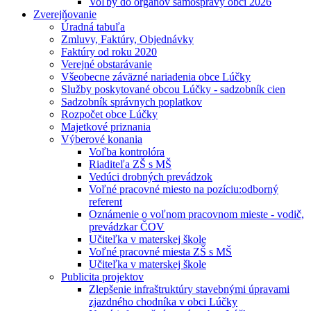
Voľby do orgánov samosprávy obcí 2026
Zverejňovanie
Úradná tabuľa
Zmluvy, Faktúry, Objednávky
Faktúry od roku 2020
Verejné obstarávanie
Všeobecne záväzné nariadenia obce Lúčky
Služby poskytované obcou Lúčky - sadzobník cien
Sadzobník správnych poplatkov
Rozpočet obce Lúčky
Majetkové priznania
Výberové konania
Voľba kontrolóra
Riaditeľa ZŠ s MŠ
Vedúci drobných prevádzok
Voľné pracovné miesto na pozíciu:odborný
referent
Oznámenie o voľnom pracovnom mieste - vodič,
prevádzkar ČOV
Učiteľka v materskej škole
Voľné pracovné miesta ZŠ s MŠ
Učiteľka v materskej škole
Publicita projektov
Zlepšenie infraštruktúry stavebnými úpravami
zjazdného chodníka v obci Lúčky