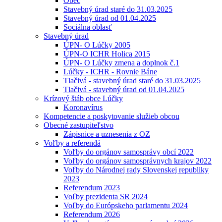
Obec
Stavebný úrad staré do 31.03.2025
Stavebný úrad od 01.04.2025
Sociálna oblasť
Stavebný úrad
ÚPN- O Lúčky 2005
ÚPN-O ICHR Holica 2015
ÚPN- O Lúčky zmena a doplnok č.1
Lúčky - ICHR - Rovnie Báne
Tlačivá - stavebný úrad staré do 31.03.2025
Tlačivá - stavebný úrad od 01.04.2025
Krízový štáb obce Lúčky
Koronavírus
Kompetencie a poskytovanie služieb obcou
Obecné zastupiteľstvo
Zápisnice a uznesenia z OZ
Voľby a referendá
Voľby do orgánov samosprávy obcí 2022
Voľby do orgánov samosprávnych krajov 2022
Voľby do Národnej rady Slovenskej republiky
2023
Referendum 2023
Voľby prezidenta SR 2024
Voľby do Európskeho parlamentu 2024
Referendum 2026