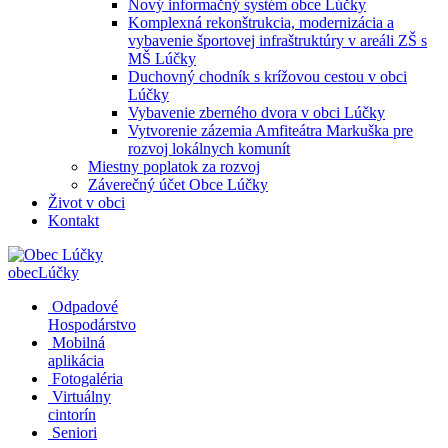
Nový informačný systém obce Lúčky
Komplexná rekonštrukcia, modernizácia a
vybavenie športovej infraštruktúry v areáli ZŠ s
MŠ Lúčky
Duchovný chodník s krížovou cestou v obci
Lúčky
Vybavenie zberného dvora v obci Lúčky
Vytvorenie zázemia Amfiteátra Markuška pre
rozvoj lokálnych komunít
Miestny poplatok za rozvoj
Záverečný účet Obce Lúčky
Život v obci
Kontakt
obec
Lúčky
Odpadové
Hospodárstvo
Mobilná
aplikácia
Fotogaléria
Virtuálny
cintorín
Seniori