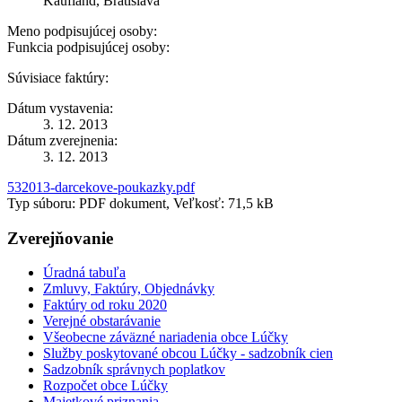
Kaufland, Bratislava
Meno podpisujúcej osoby:
Funkcia podpisujúcej osoby:
Súvisiace faktúry:
Dátum vystavenia:
3. 12. 2013
Dátum zverejnenia:
3. 12. 2013
532013-darcekove-poukazky.pdf
Typ súboru: PDF dokument, Veľkosť: 71,5 kB
Zverejňovanie
Úradná tabuľa
Zmluvy, Faktúry, Objednávky
Faktúry od roku 2020
Verejné obstarávanie
Všeobecne záväzné nariadenia obce Lúčky
Služby poskytované obcou Lúčky - sadzobník cien
Sadzobník správnych poplatkov
Rozpočet obce Lúčky
Majetkové priznania