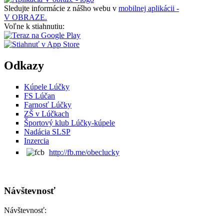
Sledujte informácie z nášho webu v
mobilnej aplikácii -
V OBRAZE.
Voľne k stiahnutiu:
Odkazy
Kúpele Lúčky
FS Lúčan
Farnosť Lúčky
ZŠ v Lúčkach
Športový klub Lúčky-kúpele
Nadácia SLSP
Inzercia
http://fb.me/obeclucky
Návštevnosť
Návštevnosť: