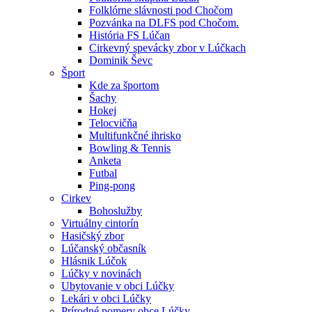
Folklórne slávnosti pod Chočom
Pozvánka na DLFS pod Chočom.
História FS Lúčan
Cirkevný spevácky zbor v Lúčkach
Dominik Ševc
Šport
Kde za športom
Šachy
Hokej
Telocvičňa
Multifunkčné ihrisko
Bowling & Tennis
Anketa
Futbal
Ping-pong
Cirkev
Bohoslužby
Virtuálny cintorín
Hasičský zbor
Lúčanský občasník
Hlásnik Lúčok
Lúčky v novinách
Ubytovanie v obci Lúčky
Lekári v obci Lúčky
Prírodné pomery obce Lúčky