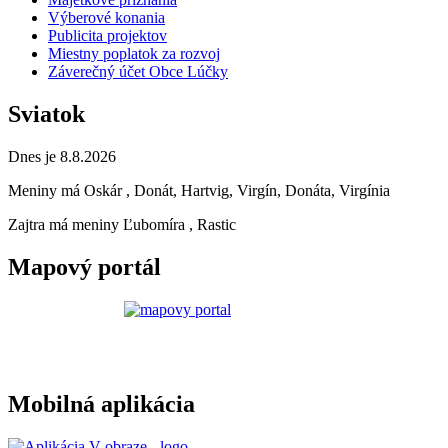
Výberové konania
Publicita projektov
Miestny poplatok za rozvoj
Záverečný účet Obce Lúčky
Sviatok
Dnes je 8.8.2026
Meniny má
Oskár
, Donát, Hartvig, Virgín, Donáta, Virgínia
Zajtra má meniny
Ľubomíra
, Rastic
Mapový portál
Mobilná aplikácia